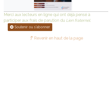
Merci aux lecteurs en ligne qui ont déjà pensé à
participer aux frais de parution du
Lien fraternel
.
Soutenir ou s'abonner
Revenir en haut de la page
Plan du site
L'Association baptiste
Présentation
Historique
Une vision, un ancrage
Les commissions
Confession de foi
Principes ecclésiastiques
Liste des Églises
Toutes les Églises
Une Église au hasard
Agenda
Assemblées générales
Conventions