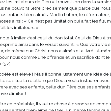
ez les imitateurs de Dieu », trouve-t-on dans la versi
us ne pouvons l’être précisément que parce que no
us enfants bien-aimés. Martin Luther, le réformateur, 
oses ainsi : « Ce n’est pas l’imitation qui a fait les fils, ma
fait les imitateurs. »
mple à imiter, c’est celui du don total. Celui de Dieu à tr
l’exprime ainsi dans le verset suivant : « Que votre vie s
ur, de même que Christ nous a aimés et a livré lui-mêm
pour nous comme une offrande et un sacrifice dont le 
 (5.2).
dèle est élevé ! Mais il donne justement une idée de 
lle se situe la relation que Dieu a voulu instaurer avec 
Père avec ses enfants, celle d’un Père que ses enfants
vie d’imiter !
ère ce préalable, il y autre chose à prendre en compte 
e seul enfant bien-aimé de Dieu. En même temps que j