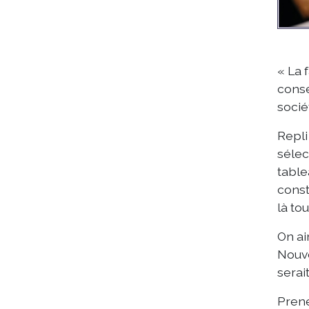
« La 
consé
socié
Repli
sélec
table
const
là to
On ai
Nouve
serai
Prene