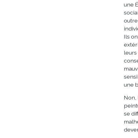
une É
socia
outre
indiv
Ils o
extér
leurs
consé
mauva
sensi
une b
Non, 
peint
se di
malhe
deven