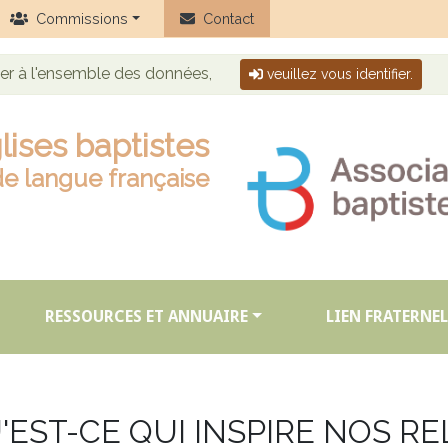
Commissions
Contact
der à l'ensemble des données,
veuillez vous identifier.
lises baptistes
de langue française
RESSOURCES ET ANNUAIRE
LIEN FRATERNEL
'EST-CE QUI INSPIRE NOS RE