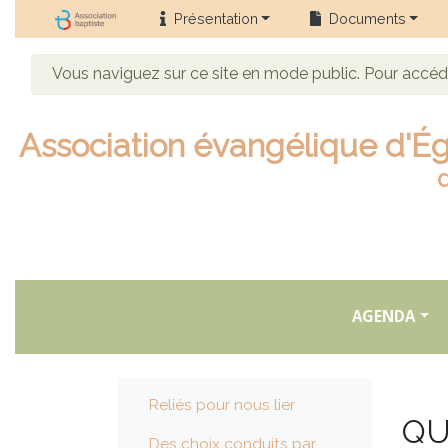
Présentation
Documents
Vous naviguez sur ce site en mode public. Pour accé
Association évangélique d'Ég
AGENDA
Reliés pour nous lier
QU
Des choix conduits par