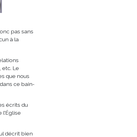
 donc pas sans
cun à la
elations
 etc. Le
nes que nous
 dans ce bain-
es écrits du
l’Église
l décrit bien