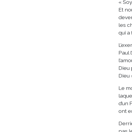
« Soy
Et no
deven
les ch
qui a 
L’exe
Paul 
l’amo
Dieu 
Dieu »
Le mo
laque
d’un 
ont en
Derri
pas l