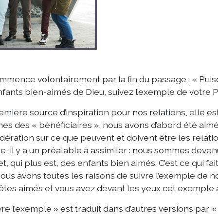
mmence volontairement par la fin du passage : « Puis
nfants bien-aimés de Dieu, suivez l’exemple de votre Pèr
emière source d’inspiration pour nos relations, elle est
s des « bénéficiaires », nous avons d’abord été aimé
dération sur ce que peuvent et doivent être les relati
ise, il y a un préalable à assimiler : nous sommes deve
et, qui plus est, des enfants bien aimés. C’est ce qui fait
ous avons toutes les raisons de suivre l’exemple de no
êtes aimés et vous avez devant les yeux cet exemple à
vre l’exemple » est traduit dans d’autres versions par « 