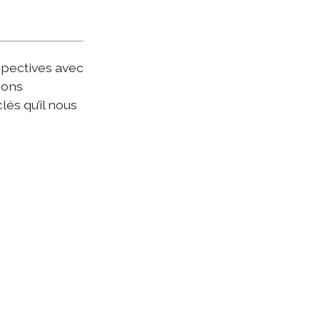
spectives avec
ions
lés qu’il nous