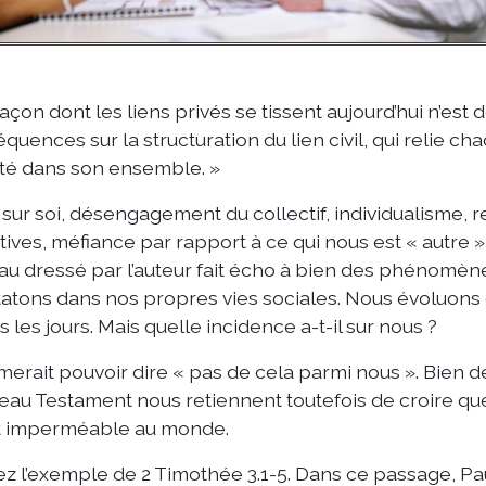
façon dont les liens privés se tissent aujourd’hui n’est
quences sur la structuration du lien civil, qui relie cha
té dans son ensemble. »
 sur soi, désengagement du collectif, individualisme, r
tives, méfiance par rapport à ce qui nous est « autre »,
au dressé par l’auteur fait écho à bien des phénomè
atons dans nos propres vies sociales. Nous évoluons
us les jours. Mais quelle incidence a-t-il sur nous ?
merait pouvoir dire « pas de cela parmi nous ». Bien d
au Testament nous retiennent toutefois de croire que 
t imperméable au monde.
z l’exemple de 2 Timothée 3.1-5. Dans ce passage, Pau