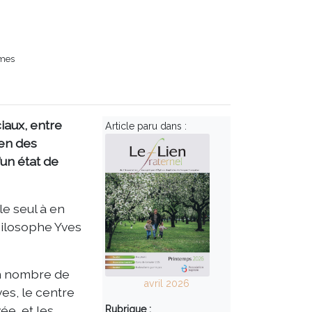
îmes
iaux, entre
Article paru dans :
ien des
’un état de
le seul à en
hilosophe Yves
in nombre de
avril 2026
es, le centre
ée, et les
Rubrique :