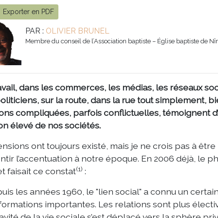
Exporter en PDF
PAR :
OLIVIER BRUNEL
Membre du conseil de l’Association baptiste – Église baptiste de N
avail, dans les commerces, les médias, les réseaux soc
oliticiens, sur la route, dans la rue tout simplement, b
ions compliquées, parfois conflictuelles, témoignent d
on élevé de nos sociétés.
ensions ont toujours existé, mais je ne crois pas à être 
ntir l’accentuation à notre époque. En 2006 déjà, le p
(1)
t faisait ce constat
:
uis les années 1960, le "lien social" a connu un certa
formations importantes. Les relations sont plus électiv
avité de la vie sociale s’est déplacé vers la sphère priv