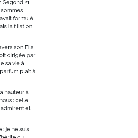
on Segond 21.
us sommes
avait formulé
is la filiation
avers son Fils.
oit dirigée par
e sa vie à
parfum plaît à
la hauteur à
nous : celle
 admirent et
: je ne suis
’hérite du