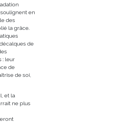
radation
 soulignent en
lle des
lié la grâce.
ratiques
s décalques de
des
: leur
nce de
trise de soi,
, et la
rrait ne plus
seront