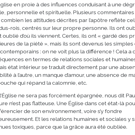
glise en proie à des influences conduisant à une dég
le, personnelle et spirituelle. Plusieurs commentaires
 combien les attitudes décrites par l’apôtre reflète ce
idus-rois, centrés sur leur propre personne. Ils ont oub
nt oublié d’où ils viennent. Certes, ils ont « gardé des p
ieures de la piété », mais ils sont devenus les simple
 contemporains : on ne voit plus la différence ! Cela a 
quences en termes de relations sociales et humaines 
is état intérieur se traduit directement par une abse
bilité à l’autre, un manque d’amour, une absence de maî
ouche qui répand la calomnie, etc.
l’Église ne sera pas forcément épargnée, nous dit Paul
ure n’est pas flatteuse. Une Église dans cet état-là pou
fférencier de son environnement, voire s’y fondre
ureusement. Et les relations humaines et sociales y 
ues toxiques, parce que la grâce aura été oubliée.