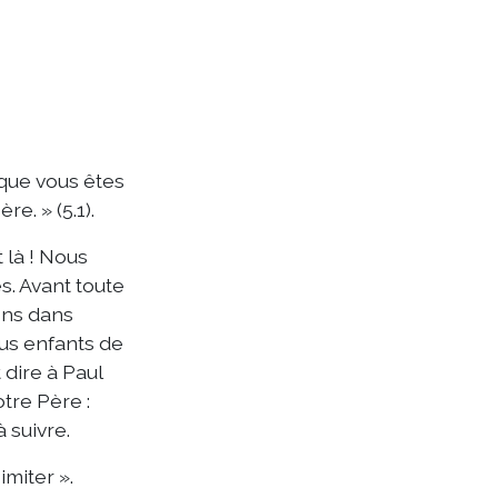
que vous êtes
e. » (5.1).
 là ! Nous
s. Avant toute
ons dans
nus enfants de
 dire à Paul
tre Père :
 suivre.
imiter ».