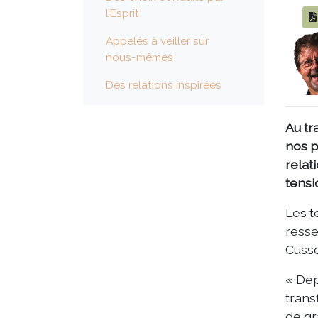
l’Esprit
Appelés à veiller sur
nous-mêmes
Des relations inspirées
Au tr
nos p
relat
tensi
Les t
resse
Cusse
« Dep
trans
de gr