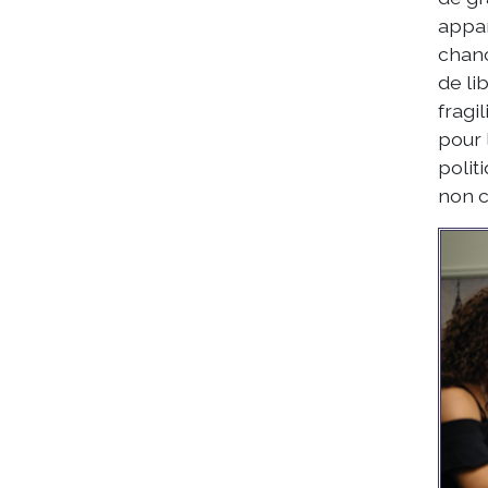
appar
chanc
de li
fragi
pour 
polit
non c