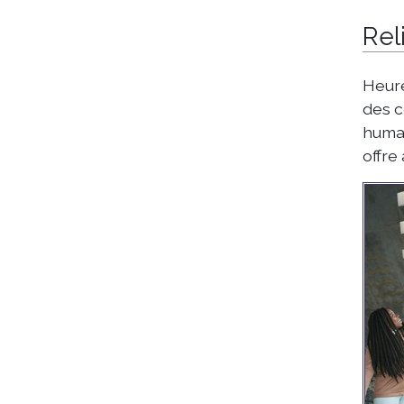
Rel
Heure
des c
humai
offre