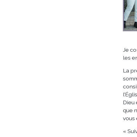
Je co
les e
La pr
somme
consi
l’Égl
Dieu 
que n
vous 
« Sui