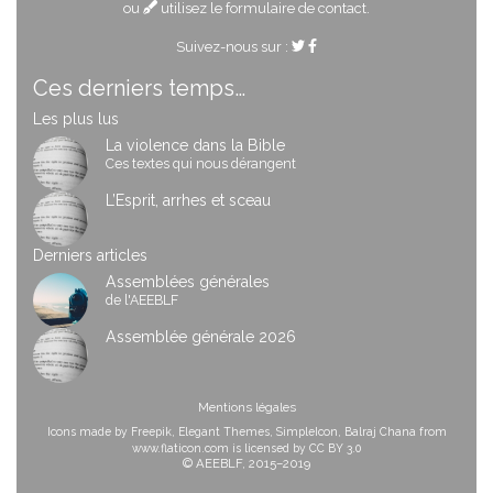
ou
utilisez le formulaire de contact
.
Suivez-nous sur :
Ces derniers temps…
Les plus lus
La violence dans la Bible
Ces textes qui nous dérangent
L’Esprit, arrhes et sceau
Derniers articles
Assemblées générales
de l'AEEBLF
Assemblée générale 2026
Mentions légales
Icons made by
Freepik
,
Elegant Themes
,
SimpleIcon
,
Balraj Chana
from
www.flaticon.com
is licensed by
CC BY 3.0
© AEEBLF, 2015–2019