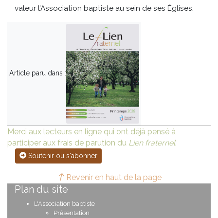
valeur l’Association baptiste au sein de ses Églises.
Article paru dans :
Merci aux lecteurs en ligne qui ont déjà pensé à
participer aux frais de parution du
Lien fraternel
.
Soutenir ou s'abonner
Revenir en haut de la page
Plan du site
L'Association baptiste
Présentation