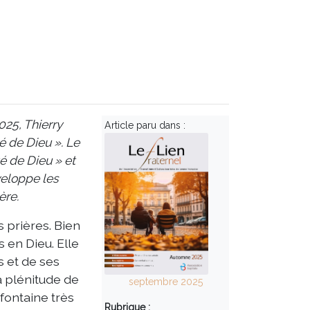
2025, Thierry
Article paru dans :
é de Dieu ». Le
té de Dieu » et
éveloppe les
ère.
 prières. Bien
s en Dieu. Elle
s et de ses
la plénitude de
septembre 2025
fontaine très
Rubrique :