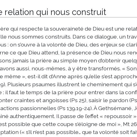
 relation qui nous construit
ière qui respecte la souveraineté de Dieu est une rela
lle nous sommes construits. Dans ce dialogue, un trava
us : on s’ouvre à la volonté de Dieu, des enjeux se clari
rne ce que Dieu attend, la présence de Dieu nous ren
sons jamais la prière au simple moyen d’obtenir quelq
avons aussi, nous-mêmes, à y être transformés. « Son 
le même », est-il dit d’Anne après qu’elle s’est approc
.19). Plusieurs psaumes illustrent le cheminement qui s
e : il faut le temps de la prière pour entrer dans la conf
nter craintes et angoisses (Ps 25), saisir le pardon (P
éactions passionnelles (Ps 139.19-24). À Gethsémané, 
né authentiquement. Il passe de l’effet « repoussoir »
il est possible que cette coupe s’éloigne de moi », Mt 26
ptation (« s’il n’est pas possible… que ta volonté soit fai