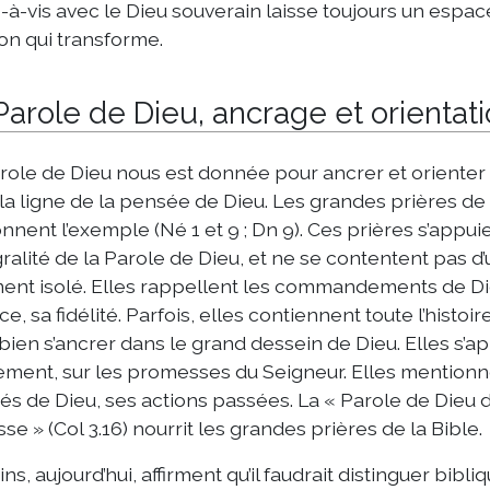
s-à-vis avec le Dieu souverain laisse toujours un espac
ion qui transforme.
Parole de Dieu, ancrage et orientat
role de Dieu nous est donnée pour ancrer et orienter
la ligne de la pensée de Dieu. Les grandes prières de 
nnent l’exemple (Né 1 et 9 ; Dn 9). Ces prières s’appui
égralité de la Parole de Dieu, et ne se contentent pas d
ent isolé. Elles rappellent les commandements de Di
ce, sa fidélité. Parfois, elles contiennent toute l’histoir
bien s’ancrer dans le grand dessein de Dieu. Elles s’ap
ment, sur les promesses du Seigneur. Elles mentionn
tés de Dieu, ses actions passées. La « Parole de Dieu 
sse » (Col 3.16) nourrit les grandes prières de la Bible.
ins, aujourd’hui, affirment qu’il faudrait distinguer bib