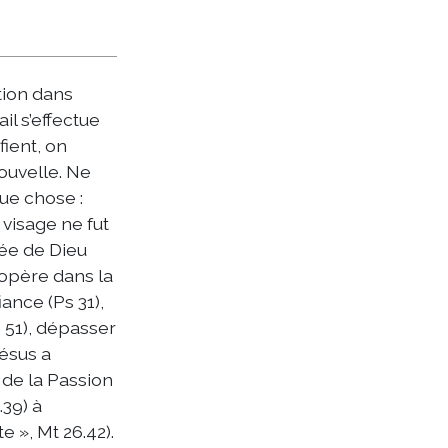
tion dans
il s’effectue
fient, on
ouvelle. Ne
ue chose :
visage ne fut
hée de Dieu
’opère dans la
iance (Ps 31),
s 51), dépasser
Jésus a
 de la Passion
.39) à
te », Mt 26.42).