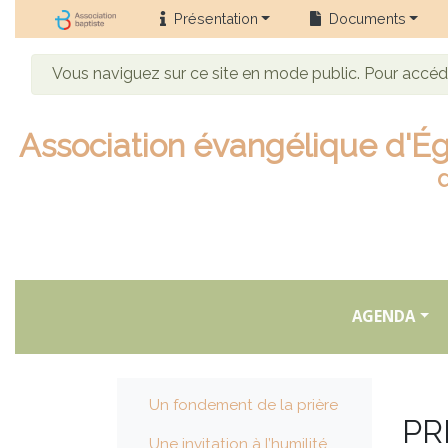
Présentation
Documents
Vous naviguez sur ce site en mode public. Pour accé
Association évangélique d'Ég
AGENDA
Un fondement de la prière
PR
Une invitation à l’humilité