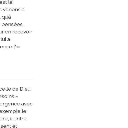
est le
s venons à
 qu’à
s pensées.
our en recevoir
lui a
gence ? »
celle de Dieu
esoins »
nvergence avec
L’exemple le
re, il entre
ssent et