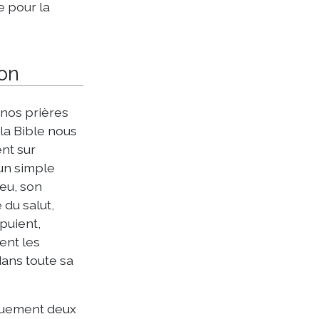
e pour la
ion
 nos prières
la Bible nous
ent sur
’un simple
eu, son
e du salut,
puient,
ent les
dans toute sa
liquement deux