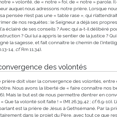
notre » volonté, de « notre » foi, de « notre » parole. Il 
eur auquel nous adressons notre prière. Lorsque nou
 sa pensée n’est pas une « table rase », qui n’attendrait
rimer de nos requêtes : le Seigneur a déjà ses propre
 l'a éclairé de ses conseils ? Avec qui a-t-il délibéré p
nstruction ? Qui lui a appris le sentier de la justice ? Qui 
gné la sagesse, et fait connaître le chemin de l'intelli
0.13-14,
cf.
Rm 11.34).
convergence des volontés
 prière doit viser la convergence des volontés, entre 
 nôtre. Nous avons la liberté de « faire connaître nos b
.6). Mais le but est de nous permettre d’entrer en co
 « Que ta volonté soit faite ! » (Mt 26.39,42 ;
cf.
6.9-10). 
parlant est la prière de Jésus à Gethsémané. Par la priè
tairement dans le projet du Père, avec tout ce que re