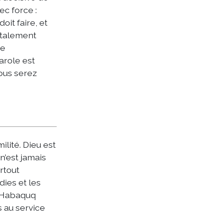
ec force :
oit faire, et
otalement
re
parole est
ous serez
ilité. Dieu est
 n’est jamais
rtout
dies et les
, Habaquq
s au service