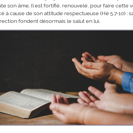
te son âme. Il est fortifié, renouvelé, pour faire cette v
é à cause de son attitude respectueuse (Hé 5.7-10) : s
rection fondent désormais le salut en lui.