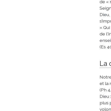
de « 
Seign
Dieu,
s’imp
« Qui
de l'i
ensei
(Es 4
La 
Notre
et la
(Ph 4
Dieu :
plus 
volon