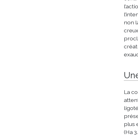
l’act
l’int
non l
creux
procl
créat
exaucé
Une
La co
atten
ligot
prése
plus 
(Ha 3