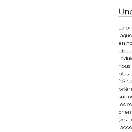
Une
La pr
laque
en no
disce
rédui
nous 
plus 
(1S 1
prièr
surmo
les r
chemi
(« s’
l’acce