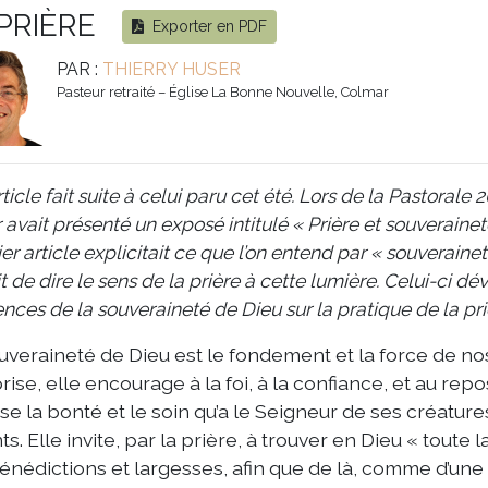
PRIÈRE
Exporter en PDF
PAR :
THIERRY HUSER
Pasteur retraité – Église La Bonne Nouvelle, Colmar
ticle fait suite à celui paru cet été. Lors de la Pastorale 
 avait présenté un exposé intitulé « Prière et souverainet
er article explicitait ce que l’on entend par « souveraine
t de dire le sens de la prière à cette lumière. Celui-ci d
ences de la souveraineté de Dieu sur la pratique de la pri
uveraineté de Dieu est le fondement et la force de nos
ise, elle encourage à la foi, à la confiance, et au repo
ise la bonté et le soin qu’a le Seigneur de ses créature
ts. Elle invite, par la prière, à trouver en Dieu « toute 
énédictions et largesses, afin que de là, comme d’une 