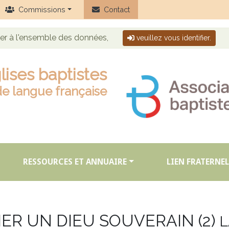
Commissions
Contact
der à l'ensemble des données,
veuillez vous identifier.
lises baptistes
de langue française
RESSOURCES ET ANNUAIRE
LIEN FRATERNEL
IER UN DIEU SOUVERAIN (2)
L