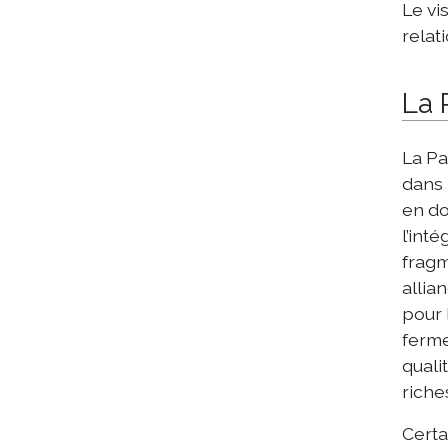
Le vi
relat
La 
La Pa
dans 
en do
l’int
fragm
allian
pour 
ferme
quali
riche
Certa