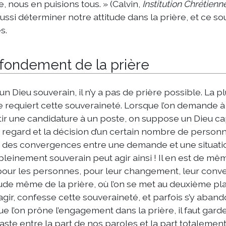
e, nous en puisions tous. » (Calvin,
Institution Chrétienn
aussi déterminer notre attitude dans la prière, et ce so
s.
fondement de la prière
un Dieu souverain, il n’y a pas de prière possible. La p
e requiert cette souveraineté. Lorsque l’on demande à 
ir une candidature à un poste, on suppose un Dieu ca
e regard et la décision d’un certain nombre de personn
 des convergences entre une demande et une situatio
pleinement souverain peut agir ainsi ! Il en est de mêm
pour les personnes, pour leur changement, leur conve
itude même de la prière, où l’on se met au deuxième pl
agir, confesse cette souveraineté, et parfois s’y aba
ue l’on prône l’engagement dans la prière, il faut gard
aste entre la part de nos paroles et la part totalemen