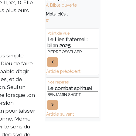
e
III, xx, 1). Elle
À Bible ouverte
us plusieurs
Mots-clés :
#
Point de vue
Le Lien fraternel :
bilan 2025
PIERRE OSSELAER
lus simple
Dieu de faire
pable d’agir
Article précédent
es, et de
Nos repères
n. Seul un
Le combat spirituel
e lorsque l’on
BENJAMIN SHORT
rsion.
an pour laisser
Article suivant
ndonne. Même
er le sens du
t décisive de