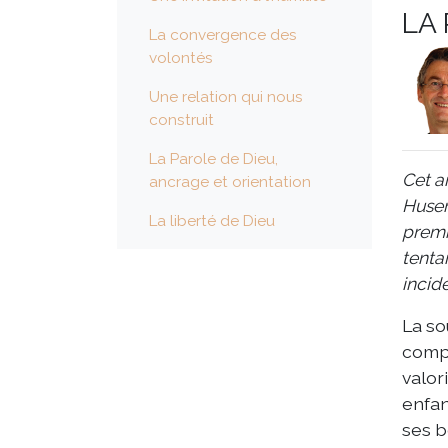
LA 
La convergence des
volontés
Une relation qui nous
construit
La Parole de Dieu,
Cet ar
ancrage et orientation
Huser
La liberté de Dieu
premi
tentai
incid
La so
compr
valor
enfan
ses b