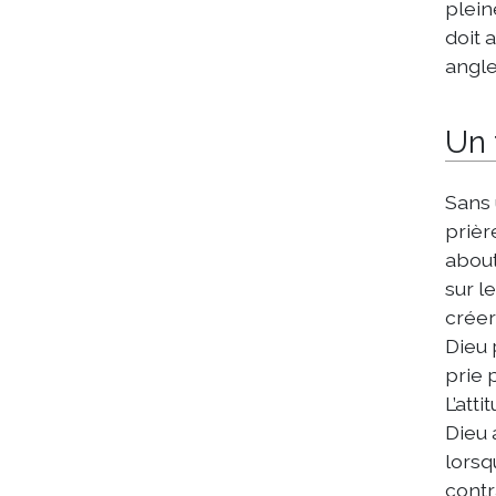
plein
doit 
angle
Un 
Sans 
prièr
about
sur l
créer
Dieu 
prie 
L’att
Dieu 
lorsq
contr