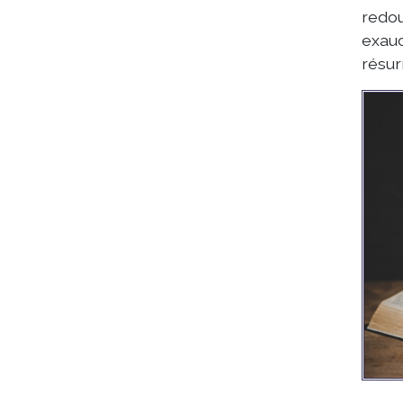
redou
exauc
résur