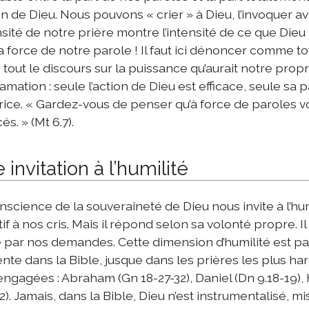
ion de Dieu. Nous pouvons « crier » à Dieu, l’invoquer av
ensité de notre prière montre l’intensité de ce que Dieu d
a force de notre parole ! Il faut ici dénoncer comme t
 tout le discours sur la puissance qu’aurait notre prop
amation : seule l’action de Dieu est efficace, seule sa 
rice. « Gardez-vous de penser qu’à force de paroles v
s. » (Mt 6.7).
 invitation à l’humilité
nscience de la souveraineté de Dieu nous invite à l’hum
tif à nos cris. Mais il répond selon sa volonté propre. Il
é par nos demandes. Cette dimension d’humilité est pa
nte dans la Bible, jusque dans les prières les plus har
engagées : Abraham (Gn 18-27-32), Daniel (Dn 9.18-19)
.2). Jamais, dans la Bible, Dieu n’est instrumentalisé, mi