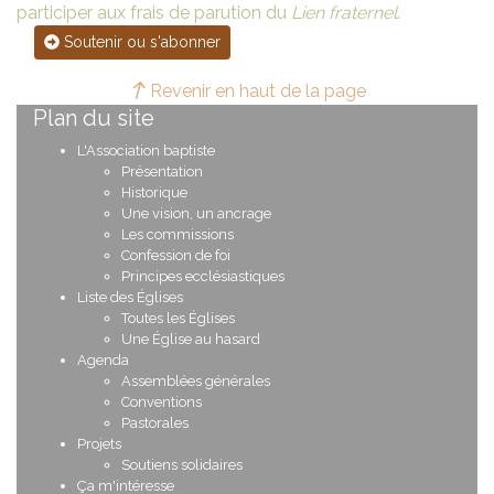
participer aux frais de parution du
Lien fraternel
.
Soutenir ou s'abonner
Revenir en haut de la page
Plan du site
L'Association baptiste
Présentation
Historique
Une vision, un ancrage
Les commissions
Confession de foi
Principes ecclésiastiques
Liste des Églises
Toutes les Églises
Une Église au hasard
Agenda
Assemblées générales
Conventions
Pastorales
Projets
Soutiens solidaires
Ça m'intéresse