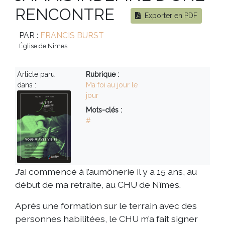
RENCONTRE
Exporter en PDF
PAR :
FRANCIS BURST
Église de Nîmes
Article paru
Rubrique :
dans :
Ma foi au jour le
jour
Mots-clés :
#
J’ai commencé à l’aumônerie il y a 15 ans, au
début de ma retraite, au CHU de Nîmes.
Après une formation sur le terrain avec des
personnes habilitées, le CHU m’a fait signer