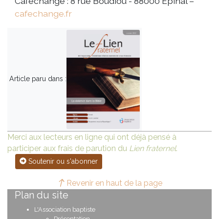
Caféchange : 8 rue Boudiou - 88000 Épinal –
cafechange.fr
Article paru dans :
Merci aux lecteurs en ligne qui ont déjà pensé à
participer aux frais de parution du
Lien fraternel
.
Soutenir ou s'abonner
Revenir en haut de la page
Plan du site
L'Association baptiste
Présentation