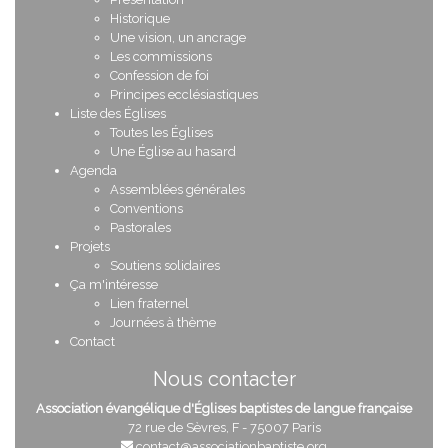
Historique
Une vision, un ancrage
Les commissions
Confession de foi
Principes ecclésiastiques
Liste des Églises
Toutes les Églises
Une Église au hasard
Agenda
Assemblées générales
Conventions
Pastorales
Projets
Soutiens solidaires
Ça m'intéresse
Lien fraternel
Journées à thème
Contact
Nous contacter
Association évangélique d'Églises baptistes de langue française
72 rue de Sèvres, F - 75007 Paris
contact@associationbaptiste.org