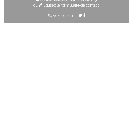
ou
utilisez le formulaire de contact
.
Suivez-nous sur :
Ces derniers temps…
Les plus lus
La violence dans la Bible
Ces textes qui nous dérangent
L’Esprit, arrhes et sceau
Derniers articles
Assemblées générales
de l'AEEBLF
Assemblée générale 2026
Mentions légales
Icons made by
Freepik
,
Elegant Themes
,
SimpleIcon
,
Balraj Chana
from
www.flaticon.com
is licensed by
CC BY 3.0
© AEEBLF, 2015–2019