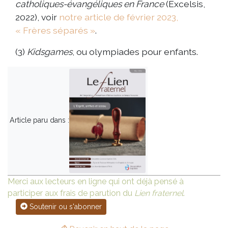
catholiques-évangéliques en France
(Excelsis,
2022), voir
notre article de février 2023,
« Frères séparés »
.
(3)
Kidsgames
, ou olympiades pour enfants.
Article paru dans :
Merci aux lecteurs en ligne qui ont déjà pensé à
participer aux frais de parution du
Lien fraternel
.
Soutenir ou s'abonner