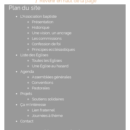
Revenir en haut de la page
Plan du site
L'Association baptiste
Présentation
Historique
Une vision, un ancrage
Les commissions
Confession de foi
Principes ecclésiastiques
Liste des Églises
Toutes les Églises
Une Église au hasard
Agenda
Assemblées générales
Conventions
Pastorales
Projets
Soutiens solidaires
Ça m'intéresse
Lien fraternel
Journées à thème
Contact