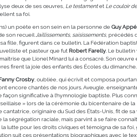
nalyse deux de ses œuvres,
Le testament
et
Le couloir de
llent sa foi.
ins) un poète en son sein en la personne de
Guy Appé
 de son recueil
Jaillissements, saisissements
, précédés 
 fille, figurent dans ce bulletin. La Fédération baptis
uvelliste et pasteur que fut
Robert Farelly
. Le bulletin
aîtrise que Lionel Minard lui a consacré. Son œuvre 
vres firent la joie des enfants des Écoles du dimanche.
Fanny Crosby
, oubliée, qui écrivit et composa pourtan
ont encore chantés de nos jours. Aveugle, enseignant
 façon significative à l’hymnologie baptiste. Plus con
rseillaise » lors de la cérémonie du bicentenaire de la
cantatrice, originaire du Sud des États-Unis, fit de sa 
 la ségrégation raciale, mais parvint à se faire connaî
la lutte pour les droits civiques et témoigna de sa foi,
bution suit ces présentations biographiques avec le tex