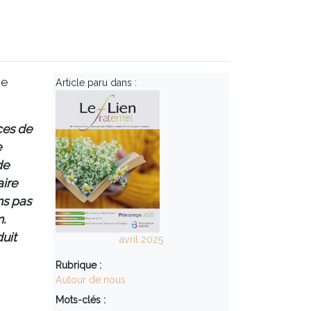
ce
Article paru dans :
ces de
e
de
aire
ns pas
n.
duit
avril 2025
Rubrique :
Autour de nous
Mots-clés :