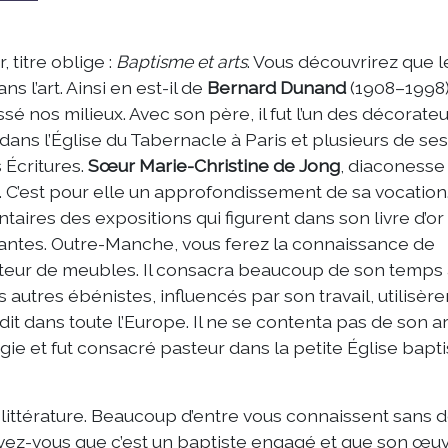
 titre oblige :
Baptisme et arts
. Vous découvrirez que l
s l’art. Ainsi en est-il de
Bernard Dunand
(1908–1998)
sé nos milieux. Avec son père, il fut l’un des décorate
é dans l’Église du Tabernacle à Paris et plusieurs de ses
 Écritures.
Sœur Marie-Christine de Jong
, diaconesse
. C’est pour elle un approfondissement de sa vocation.
aires des expositions qui figurent dans son livre d’or
antes. Outre-Manche, vous ferez la connaissance de
teur de meubles. Il consacra beaucoup de son temps
s autres ébénistes, influencés par son travail, utilisère
ans toute l’Europe. Il ne se contenta pas de son ar
gie et fut consacré pasteur dans la petite Église bapti
a littérature. Beaucoup d’entre vous connaissent sans 
avez-vous que c’est un baptiste engagé et que son œu