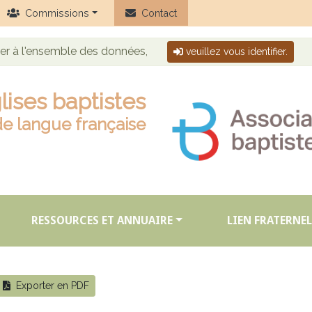
Commissions
Contact
der à l'ensemble des données,
veuillez vous identifier.
lises baptistes
de langue française
RESSOURCES ET ANNUAIRE
LIEN FRATERNEL
Exporter en PDF