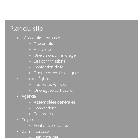
Plan du site
L'Association baptiste
Présentation
Historique
Une vision, un ancrage
Les commissions
Confession de foi
Principes ecclésiastiques
Liste des Églises
Toutes les Églises
Une Église au hasard
Agenda
Assemblées générales
Conventions
Pastorales
Projets
Soutiens solidaires
Ça m'intéresse
Lien fraternel