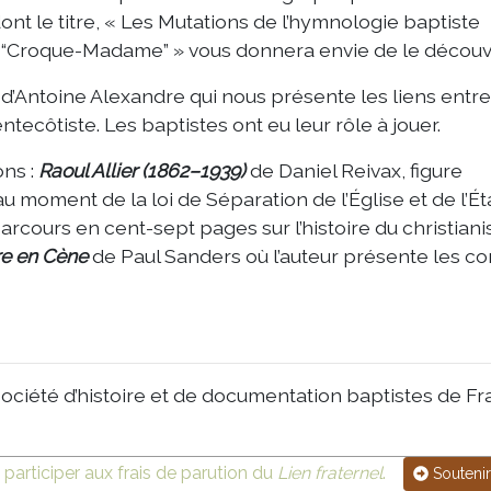
dont le titre, « Les Mutations de l’hymnologie baptiste
a “Croque-Madame” » vous donnera envie de le découvr
d’Antoine Alexandre qui nous présente les liens entre
ecôtiste. Les baptistes ont eu leur rôle à jouer.
ons :
Raoul Allier (1862–1939)
de Daniel Reivax, figure
moment de la loi de Séparation de l’Église et de l’Éta
rcours en cent-sept pages sur l’histoire du christian
re en Cène
de Paul Sanders où l’auteur présente les con
a Société d’histoire et de documentation baptistes de Fr
 participer aux frais de parution du
Lien fraternel
.
Soutenir