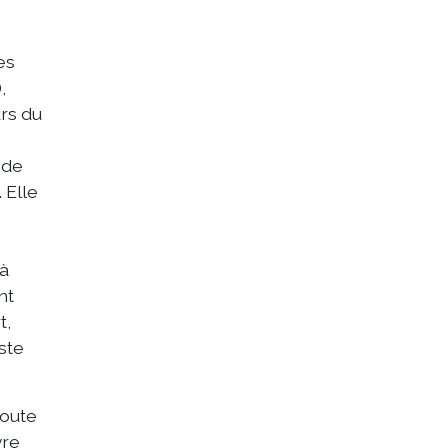
es
,
urs du
 de
 Elle
 à
nt
t,
ste
doute
vre