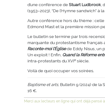
d’une conférence de
Stuart Ludbrook
, 
(1953–2023), “De l’Hymne sandwich” à l
Autre conférence hors du thème : celle 
Edmond Mast et la première mission pent
Le bulletin se termine par trois recensi
marquante du protestantisme français au 
Raconte-moi l’Église
de Eddy Nisus, un pa
Un exploit ! Enfin,
Quand la Réforme ent
e
intra-protestants du XVI
siècle.
Voilà de quoi occuper vos soirées.
Baptisme et arts
, Bulletin 9 (2024) de l
16 €.
Merci aux lecteurs en ligne qui ont déjà pensé à