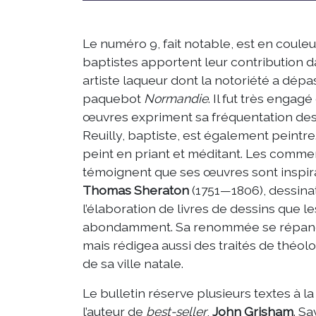
Le numéro 9, fait notable, est en couleur,
baptistes apportent leur contribution dan
artiste laqueur dont la notoriété a dépas
paquebot
Normandie
. Il fut très engag
œuvres expriment sa fréquentation des
Reuilly, baptiste, est également peintre
peint en priant et méditant. Les comment
témoignent que ses œuvres sont inspir
Thomas Sheraton
(1751—1806), dessina
l’élaboration de livres de dessins que le
abondamment. Sa renommée se répandit d
mais rédigea aussi des traités de théolo
de sa ville natale.
Le bulletin réserve plusieurs textes à l
l’auteur de
best-seller
,
John Grisham
. S