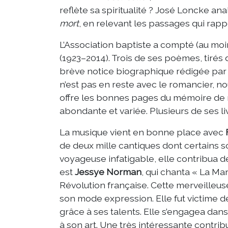
reflète sa spiritualité ? José Loncke a
mort
, en relevant les passages qui rappe
L’Association baptiste a compté (au mo
(1923–2014). Trois de ses poèmes, tirés
brève notice biographique rédigée par sa
n’est pas en reste avec le romancier, no
offre les bonnes pages du mémoire de m
abondante et variée. Plusieurs de ses li
La musique vient en bonne place avec
de deux mille cantiques dont certains s
voyageuse infatigable, elle contribua de
est
Jessye Norman
, qui chanta « La Ma
Révolution française. Cette merveilleuse 
son mode expression. Elle fut victime de
grâce à ses talents. Elle s’engagea dans 
à son art. Une très intéressante contri