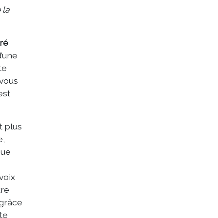
 la
ré
d’une
te
 vous
est
t plus
e,
nue
voix
tre
 grâce
te