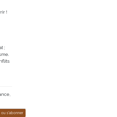
ir !
t ;
isme.
flits
ance,
 ou s'abonner