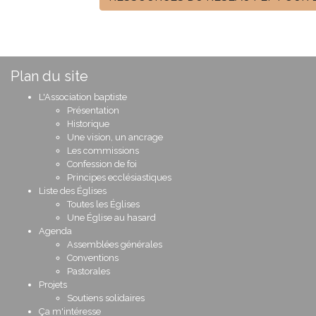
Plan du site
L'Association baptiste
Présentation
Historique
Une vision, un ancrage
Les commissions
Confession de foi
Principes ecclésiastiques
Liste des Églises
Toutes les Églises
Une Église au hasard
Agenda
Assemblées générales
Conventions
Pastorales
Projets
Soutiens solidaires
Ça m'intéresse