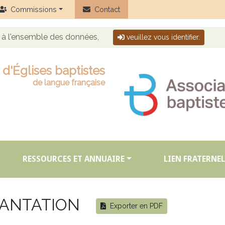
Commissions
Contact
r à l'ensemble des données,
veuillez vous identifier.
d'Églises baptistes
de langue française
RESSOURCES ET ANNUAIRE
LIEN FRATERNEL
LANTATION
Exporter en PDF