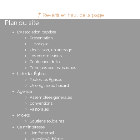
Revenir en haut de la page
Plan du site
L'Association baptiste
Présentation
Historique
Une vision, un ancrage
Les commissions
Confession de foi
Principes ecclésiastiques
Liste des Églises
Toutes les Églises
Une Église au hasard
Agenda
Assemblées générales
Conventions
Pastorales
Projets
Soutiens solidaires
Ça m'intéresse
Lien fraternel
Journées à thème