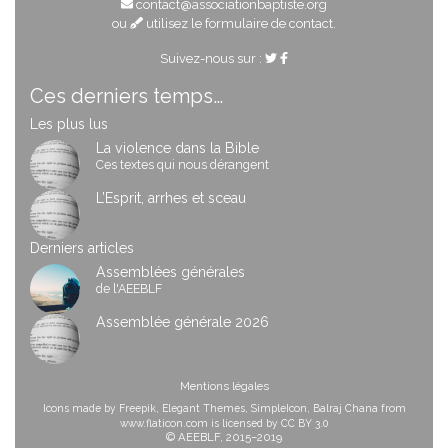
contact@associationbaptiste.org
ou
utilisez le formulaire de contact
.
Suivez-nous sur :
Ces derniers temps…
Les plus lus
La violence dans la Bible
Ces textes qui nous dérangent
L’Esprit, arrhes et sceau
Derniers articles
Assemblées générales
de l'AEEBLF
Assemblée générale 2026
Mentions légales
Icons made by
Freepik
,
Elegant Themes
,
SimpleIcon
,
Balraj Chana
from
www.flaticon.com
is licensed by
CC BY 3.0
© AEEBLF, 2015–2019