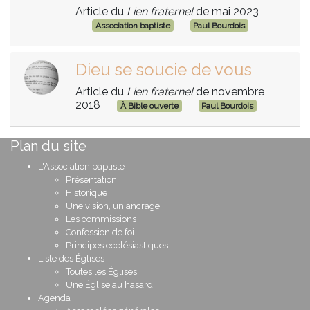
Article du
Lien fraternel
de mai 2023
Association baptiste
Paul Bourdois
Dieu se soucie de vous
Article du
Lien fraternel
de novembre
2018
À Bible ouverte
Paul Bourdois
Plan du site
L'Association baptiste
Présentation
Historique
Une vision, un ancrage
Les commissions
Confession de foi
Principes ecclésiastiques
Liste des Églises
Toutes les Églises
Une Église au hasard
Agenda