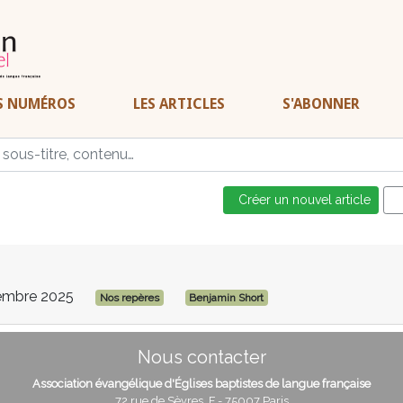
S NUMÉROS
LES ARTICLES
S'ABONNER
Créer un nouvel article
embre 2025
Nos repères
Benjamin Short
Nous contacter
Association évangélique d'Églises baptistes de langue française
72 rue de Sèvres, F - 75007 Paris