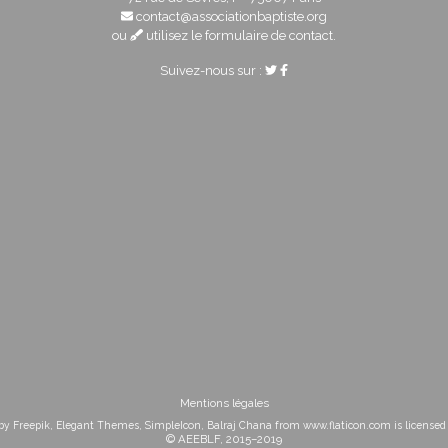
contact@associationbaptiste.org
ou
utilisez le formulaire de contact
.
Suivez-nous sur :
Mentions légales
 by
Freepik
,
Elegant Themes
,
SimpleIcon
,
Balraj Chana
from
www.flaticon.com
is license
© AEEBLF, 2015–2019