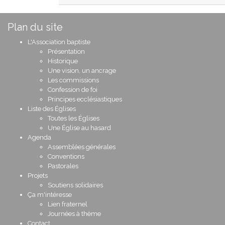
Plan du site
L'Association baptiste
Présentation
Historique
Une vision, un ancrage
Les commissions
Confession de foi
Principes ecclésiastiques
Liste des Églises
Toutes les Églises
Une Église au hasard
Agenda
Assemblées générales
Conventions
Pastorales
Projets
Soutiens solidaires
Ça m'intéresse
Lien fraternel
Journées à thème
Contact