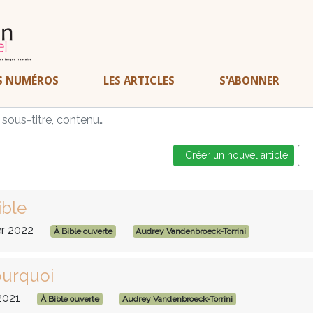
S NUMÉROS
LES ARTICLES
S'ABONNER
Créer un nouvel article
ible
er 2022
À Bible ouverte
Audrey Vandenbroeck-Torrini
pourquoi
2021
À Bible ouverte
Audrey Vandenbroeck-Torrini