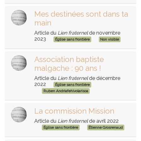
Mes destinées sont dans ta
main
Article du
Lien fraternel
de novembre
2023
Église sans frontière
Non visible
Association baptiste
malgache : 90 ans !
Article du
Lien fraternel
de décembre
2022
Église sans frontière
Ruben Andriafehivolarisoa
La commission Mission
Article du
Lien fraternel
de avril 2022
Église sans frontière
Étienne Grosrenaud