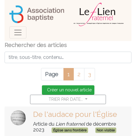
Rechercher des articles
Page
1
2
3
Créer un nouvel article
TRIER PAR DATE…
De l'audace pour l'Église
Article du
Lien fraternel
de décembre
2023
Église sans frontière
Non visible