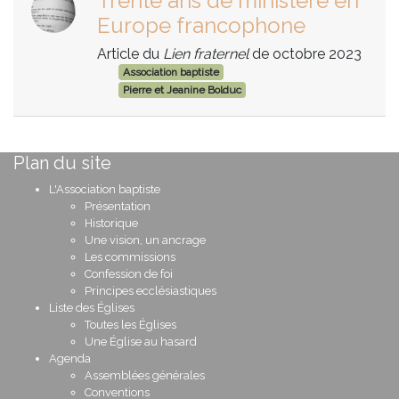
Trente ans de ministère en
Europe francophone
Article du
Lien fraternel
de octobre 2023
Association baptiste
Pierre et Jeanine Bolduc
Plan du site
L'Association baptiste
Présentation
Historique
Une vision, un ancrage
Les commissions
Confession de foi
Principes ecclésiastiques
Liste des Églises
Toutes les Églises
Une Église au hasard
Agenda
Assemblées générales
Conventions