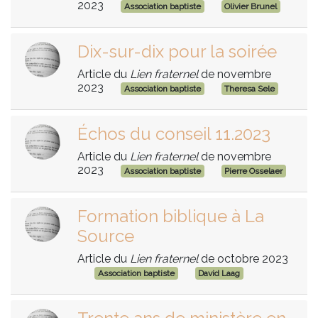
2023
Association baptiste
Olivier Brunel
Dix-sur-dix pour la soirée
Article du
Lien fraternel
de novembre
2023
Association baptiste
Theresa Sele
Échos du conseil 11.2023
Article du
Lien fraternel
de novembre
2023
Association baptiste
Pierre Osselaer
Formation biblique à La
Source
Article du
Lien fraternel
de octobre 2023
Association baptiste
David Laag