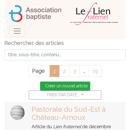
Rechercher des articles
Page
1
2
3
…
19
Créer un nouvel article
TRIER PAR DATE…
Pastorale du Sud-Est à
Château-Arnoux
Article du
Lien fraternel
de décembre